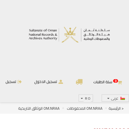
0
تسجيل الدخول
تسجيل
سلة الطلبات
عربى
RO
< الرئيسية
OM.NRAA المحفوظات
OM.NRAA الوثائق التاريخية
OM.NRAA.A أئمة وسلاطين عمان
OM.NRAA.A.2 دولة البوسعيد