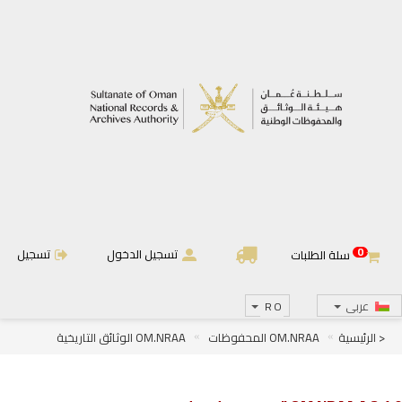
0
تسجيل الدخول
تسجيل
سلة الطلبات
عربى
RO
< الرئيسية
OM.NRAA المحفوظات
OM.NRAA الوثائق التاريخية
OM.NRAA.A أئمة وسلاطين عمان
OM.NRAA.A.2 دولة البوسعيد