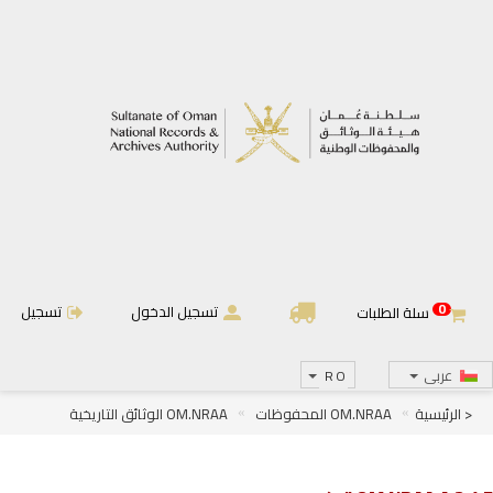
0
تسجيل الدخول
تسجيل
سلة الطلبات
عربى
RO
< الرئيسية
OM.NRAA المحفوظات
OM.NRAA الوثائق التاريخية
OM.NRAA.A أئمة وسلاطين عمان
OM.NRAA.A.2 دولة البوسعيد