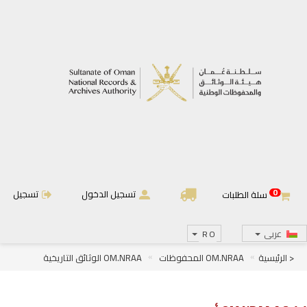
0
تسجيل الدخول
تسجيل
سلة الطلبات
عربى
RO
< الرئيسية
OM.NRAA المحفوظات
OM.NRAA الوثائق التاريخية
OM.NRAA.A أئمة وسلاطين عمان
OM.NRAA.A.2 دولة البوسعيد