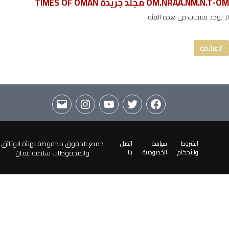
OM.NRAA.NM.N.T-OM مجلد جريدة TIMES OF OMAN
OM.NRAA.NM رصيد الجرائد والمجلات - العمانية
لا توجد منتجات في هذه الفئة.
OM.NRAA.NM.N الجرائد
OM.NRAA.NM.N.T-OM مجلد جريدة TIMES OF OMAN
المتابعة
الشروط
سياسة
اتصل
جميع الحقوق محفوظة لهيئة الوثائق
والأحكام
الخصوصية
بنا
والمحفوظات سلطنة عمان